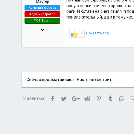
личный сайт, форум, не знаю что е
Мастер
новую версию очень хорошо хвалят
Команда форума
баги. И кстати на счет стиля, я 
Администратор
привлекательный, да и к тому же
TGS Team
12 Окт 2017
1
Показать все
139
67
123
vk.com
Сейчас просматривают:
Никто не смотрит!
Facebook
Twitter
Google+
Reddit
Pinterest
Tumblr
Wha
Поделиться: