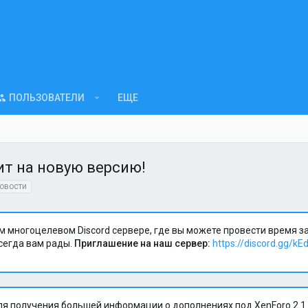
ПОЛЬЗОВАТЕЛИ
ЕЩЕ
ит на новую версию!
овости
м многоцелевом Discord сервере, где вы можете провести время 
сегда вам рады.
Приглашение на наш сервер:
https://discord.gg/kE
я получения большей информации о дополнениях под XenForo 2.1