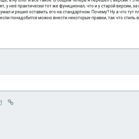
ще, а ну блог и всё такое. В общем теперь я перешел с версии 1.5 
, у неё практически тот же функционал, что и у старой версии, з
подумал и решил оставить его на стандартном. Почему? Ну а что тут
, если понадобится можно внести некоторые правки, так что стиль 
tsApp
Электронная почта
Ссылка