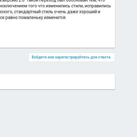
на версию 2.0. Такой переход был обоснован тем, что
а исключением того что изменились стили, исправились
 плохого, стандартный стиль очень даже хороший и
все равно помаленьку изменится.
Войдите или зарегистрируйтесь для ответа.