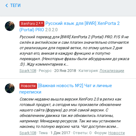
ТЕГИ
Русский язык для [8WR] XenPorta 2
XenForo 2.*.*
(Portal) PRO
2.0.2.0
Русский перевод для [8WR] XenPorta 2 (Portal) PRO. P/S Я не
силён в английском и сам плагин значительно отличается
от реализации для первой ветки, по этому целых 2 дня
изучал его, вникая в каждую функцию и попутно
переводил. (Некоторые фразы были абсурдными до ужаса
:D). Жду комментариев к...
Spark108
Ресурс
20 Янв 2018
Категория:
Локализации
[Важная новость №2] Чат и личные
Новости
переписки
Совсем недавно вышла версия XenForo 2.0 в релиз как
готовый продукт, а сегодня мы произвели обновление
нашего сайта (форума) до этой самой версии. С
обновлением движка так же обновились плагины,
например: Менеджер ресурсов. Так же мы установили
наконец то полную версию чата. Чат доступен всем...
Spark108
Тема
1 Дек 2017
Ответы: 0
Форум:
Новости