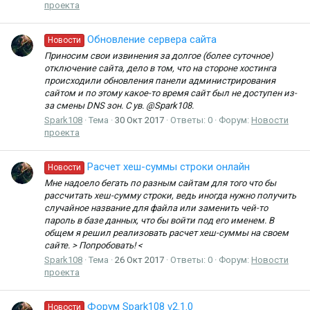
проекта
Обновление сервера сайта
Новости
Приносим свои извинения за долгое (более суточное)
отключение сайта, дело в том, что на стороне хостинга
происходили обновления панели администрирования
сайтом и по этому какое-то время сайт был не доступен из-
за смены DNS зон. С ув. @Spark108.
Spark108
Тема
30 Окт 2017
Ответы: 0
Форум:
Новости
проекта
Расчет хеш-суммы строки онлайн
Новости
Мне надоело бегать по разным сайтам для того что бы
рассчитать хеш-сумму строки, ведь иногда нужно получить
случайное название для файла или заменить чей-то
пароль в базе данных, что бы войти под его именем. В
общем я решил реализовать расчет хеш-суммы на своем
сайте. > Попробовать! <
Spark108
Тема
26 Окт 2017
Ответы: 0
Форум:
Новости
проекта
Форум Spark108 v2.1.0
Новости