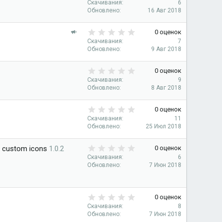
.
е
Скачивания
6
ё
0
Обновлено
16 Авг 2018
к
з
0
о
д
з
0
м
Р
0 оценок
в
.
е
е
Скачивания
7
ё
0
н
Обновлено
9 Авг 2018
к
з
0
д
о
д
з
у
0
м
0 оценок
в
е
.
е
Скачивания
9
ё
0
м
н
Обновлено
8 Авг 2018
з
0
ы
д
д
з
й
у
0
0 оценок
в
е
.
Скачивания
11
ё
0
м
Обновлено
25 Июл 2018
з
0
ы
д
з
й
0
d custom icons
1.0.2
0 оценок
в
.
Скачивания
6
ё
0
Обновлено
7 Июн 2018
з
0
д
з
в
0
0 оценок
ё
.
Скачивания
8
з
0
Обновлено
7 Июн 2018
д