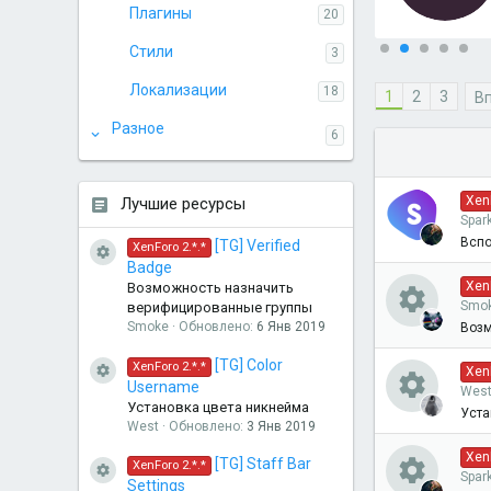
Иконка ресурса
0
Плагины
20
0
з
Стили
3
в
ё
з
Локализации
18
1
2
3
В
д
Разное
6
XenF
Лучшие ресурсы
Spar
Вспо
[TG] Verified
XenForo 2.*.*
Иконка ресурса
Badge
XenF
Возможность назначить
Smo
верифицированные группы
Smoke
Обновлено:
6 Янв 2019
Возм
И
[TG] Color
XenForo 2.*.*
XenF
Иконка ресурса
Username
Wes
к
Установка цвета никнейма
Уста
West
Обновлено:
3 Янв 2019
И
о
XenF
[TG] Staff Bar
XenForo 2.*.*
Spar
Иконка ресурса
Settings