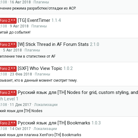
k108
16 Авг 2018
Плагины
чение режима разработки/отладки из ACP.
[TG] EventTimer
1.1.4
oro 2.*.*
k108
9 Авг 2018
Плагины
итай до события!
[W] Stick Thread in AF Forum Stats
2.1.0
oro 2.*.*
t
5 Авг 2018
Плагины
епление тем в статистике от AF
[SXF] Who View Topic
1.0.2
oro 2.*.*
k108
23 Фев 2018
Плагины
зывает, кто в данный момент смотрит тему.
Русский язык для [TH] Nodes for grid, custom styling, an
oro 2.*.*
h Level 1
k108
11 Дек 2017
Локализации
кий язык для [TH] Nodes
Русский язык для [TH] Bookmarks
1.0.3
oro 2.*.*
k108
14 Окт 2017
Локализации
кий язык для плагина XenForo [TH] Bookmarks