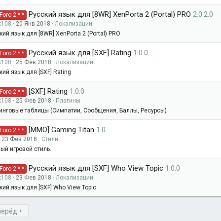
Русский язык для [8WR] XenPorta 2 (Portal) PRO
2.0.2.0
oro 2.*.*
k108
20 Янв 2018
Локализации
кий язык для [8WR] XenPorta 2 (Portal) PRO
Русский язык для [SXF] Rating
1.0.0
oro 2.*.*
k108
25 Фев 2018
Локализации
кий язык для [SXF] Rating
[SXF] Rating
1.0.0
oro 2.*.*
k108
25 Фев 2018
Плагины
инговые таблицы (Симпатии, Сообщения, Баллы, Ресурсы)
[MMO] Gaming Titan
1.0
oro 2.*.*
23 Фев 2018
Стили
ый игровой стиль.
Русский язык для [SXF] Who View Topic
1.0.0
oro 2.*.*
k108
23 Фев 2018
Локализации
кий язык для [SXF] Who View Topic
перёд