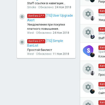
к
Разр
н
Staff ссылки в навигации...
Smoke
Обновлено:
24 Ноя 2018
И
о
XenF
к
[TG] User Upgrade
Wes
XenForo 2.*.*
к
Иконка ресурса
Alert
Увед
н
а
Уведомление при покупке
И
о
платного повышения.
XenF
к
р
West
Обновлено:
24 Ноя 2018
Smo
к
Staf
н
а
[TG] Simple
XenForo 2.*.*
е
Иконка ресурса
И
BanList
о
XenF
к
Простой банлист
р
Spar
с
West
Обновлено:
11 Ноя 2018
к
Клон
н
а
е
у
о
XenF
к
р
Wes
с
р
Прос
н
а
е
у
И
с
XenF
к
р
Spar
с
р
к
а
Сайт
а
е
у
И
с
о
XenF