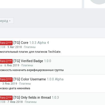
0
0
з
в
ё
з
перёд
д
[TG] Core
1.0.3 Alpha 4
oro 2.*.*
k108
9 Авг 2018
Плагины
могательный плагин для плагинов TechGate.
[TG] Verified Badge
1.0.0
oro 2.*.*
ke
6 Янв 2019
Плагины
ожность назначить верифицированные группы
[TG] Color Username
1.0.0 Alpha
oro 2.*.*
t
3 Янв 2019
Плагины
новка цвета никнейма
[TG] Only fields in thread
1.0.3
oro 2.*.*
k108
7 Фев 2018
Плагины