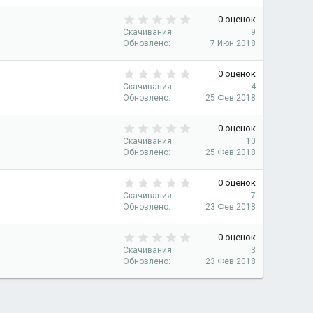
0
з
0
0 оценок
в
.
Скачивания
9
ё
0
Обновлено
7 Июн 2018
з
0
д
з
0
0 оценок
в
.
Скачивания
4
ё
0
Обновлено
25 Фев 2018
з
0
д
з
0
0 оценок
в
.
Скачивания
10
ё
0
Обновлено
25 Фев 2018
з
0
д
з
0
0 оценок
в
.
Скачивания
7
ё
0
Обновлено
23 Фев 2018
з
0
д
з
0
0 оценок
в
.
Скачивания
3
ё
0
Обновлено
23 Фев 2018
з
0
д
з
в
ё