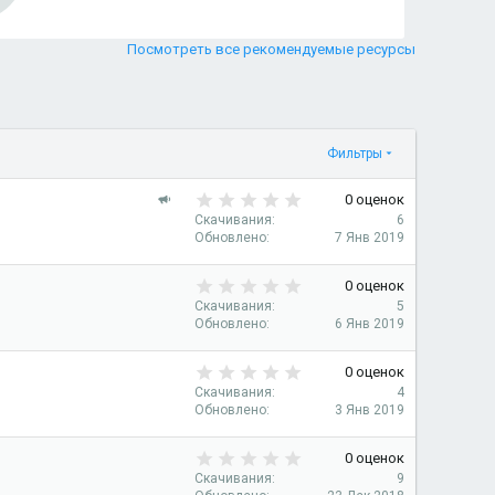
Иконка ресурс
0
з
в
Посмотреть все рекомендуемые ресурсы
ё
з
д
Фильтры
0
Р
0 оценок
.
е
Скачивания
6
0
Обновлено
7 Янв 2019
к
0
о
з
0
м
0 оценок
в
.
е
Скачивания
5
ё
0
н
Обновлено
6 Янв 2019
з
0
д
д
з
у
0
0 оценок
в
е
.
Скачивания
4
ё
0
м
Обновлено
3 Янв 2019
з
0
ы
д
з
й
0
0 оценок
в
.
Скачивания
9
ё