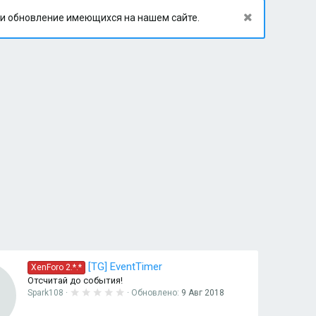
 и обновление имеющихся на нашем сайте.
[TG] EventTimer
XenForo 2.*.*
Отсчитай до события!
0
Spark108
Обновлено:
9 Авг 2018
.
0