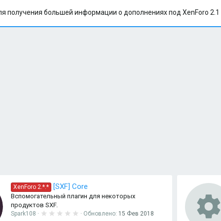
я получения большей информации о дополнениях под XenForo 2.1
[SXF] Core
XenForo 2.*.*
Вспомогательный плагин для некоторых
продуктов SXF.
0
Spark108
Обновлено:
15 Фев 2018
.