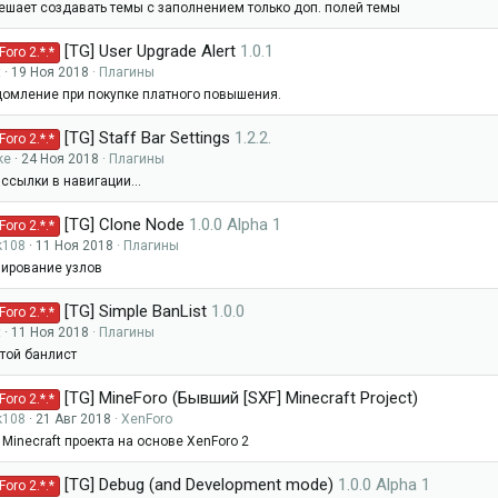
ешает создавать темы с заполнением только доп. полей темы
[TG] User Upgrade Alert
1.0.1
oro 2.*.*
t
19 Ноя 2018
Плагины
омление при покупке платного повышения.
[TG] Staff Bar Settings
1.2.2.
oro 2.*.*
ke
24 Ноя 2018
Плагины
f ссылки в навигации...
[TG] Clone Node
1.0.0 Alpha 1
oro 2.*.*
k108
11 Ноя 2018
Плагины
ирование узлов
[TG] Simple BanList
1.0.0
oro 2.*.*
t
11 Ноя 2018
Плагины
той банлист
[TG] MineForo (Бывший [SXF] Minecraft Project)
oro 2.*.*
k108
21 Авг 2018
XenForo
 Minecraft проекта на основе XenForo 2
[TG] Debug (and Development mode)
1.0.0 Alpha 1
oro 2.*.*