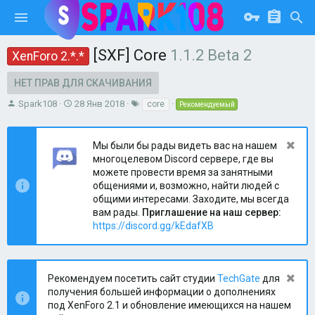
[SXF] Core
1.1.2 Beta 2
XenForo 2.*.*
НЕТ ПРАВ ДЛЯ СКАЧИВАНИЯ
А
Д
Т
Spark108
28 Янв 2018
core
Рекомендуемый
в
а
е
т
т
г
о
а
и
Мы были бы рады видеть вас на нашем
р
с
многоцелевом Discord сервере, где вы
о
можете провести время за занятными
з
общениями и, возможно, найти людей с
д
общими интересами. Заходите, мы всегда
а
вам рады.
Приглашение на наш сервер:
н
https://discord.gg/kEdafXB
и
я
Рекомендуем посетить сайт студии
TechGate
для
получения большей информации о дополнениях
под XenForo 2.1 и обновление имеющихся на нашем