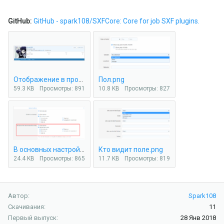
GitHub:
GitHub - spark108/SXFCore: Core for job SXF plugins.
Отображение в профиле пользователя.png
Пол.png
59.3 KB
Просмотры: 891
10.8 KB
Просмотры: 827
В основных настройках доп. полей.png
Кто видит поле.png
24.4 KB
Просмотры: 865
11.7 KB
Просмотры: 819
Автор
Spark108
Скачивания
11
Первый выпуск
28 Янв 2018