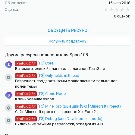
Обновление
15 Фев 2018
0.
Оценка
0 оценок
ОБСУДИТЬ РЕСУРС
Получить поддержку
Другие ресурсы пользователя Spark108
[TG] Core
XenForo 2.*.*
Вспомогательный плагин для плагинов TechGate.
[TG] Only fields in thread
XenForo 2.*.*
Иконка ресурса
Разрешает создавать темы с заполнением только доп.
полей темы
[TG] Clone Node
XenForo 2.*.*
Клонирование узлов
[TG] MineForo (Бывший [SXF] Minecraft Project)
XenForo 2.*.*
Иконка ресурса
Сайт Minecraft проекта на основе XenForo 2
[TG] Debug (and Development mode)
XenForo 2.*.*
Иконка ресурса
Включение режима разработки/отладки из ACP.