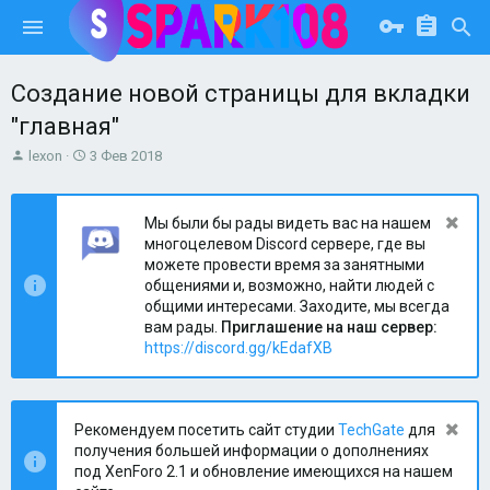
Создание новой страницы для вкладки
"главная"
А
Д
lexon
3 Фев 2018
в
а
т
т
о
а
Мы были бы рады видеть вас на нашем
р
н
многоцелевом Discord сервере, где вы
т
а
можете провести время за занятными
е
ч
общениями и, возможно, найти людей с
м
а
общими интересами. Заходите, мы всегда
ы
л
вам рады.
Приглашение на наш сервер:
а
https://discord.gg/kEdafXB
Рекомендуем посетить сайт студии
TechGate
для
получения большей информации о дополнениях
под XenForo 2.1 и обновление имеющихся на нашем