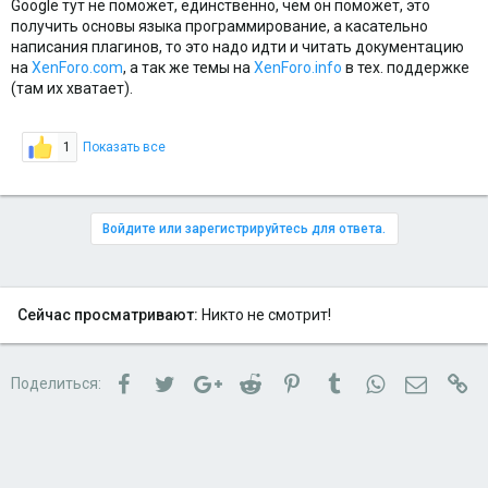
Google тут не поможет, единственно, чем он поможет, это
получить основы языка программирование, а касательно
написания плагинов, то это надо идти и читать документацию
на
XenForo.com
, а так же темы на
XenForo.info
в тех. поддержке
(там их хватает).
1
Показать все
Войдите или зарегистрируйтесь для ответа.
Сейчас просматривают:
Никто не смотрит!
Facebook
Twitter
Google+
Reddit
Pinterest
Tumblr
WhatsApp
Электро
Сс
Поделиться: