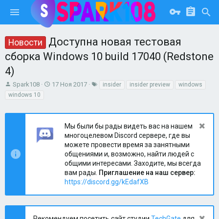
Доступна новая тестовая
Новости
сборка Windows 10 build 17040 (Redstone
4)
А
Д
Т
Spark108
17 Ноя 2017
insider
insider preview
windows
в
а
е
windows 10
т
т
г
о
а
и
р
н
Мы были бы рады видеть вас на нашем
т
а
многоцелевом Discord сервере, где вы
е
ч
можете провести время за занятными
м
а
общениями и, возможно, найти людей с
ы
л
а
общими интересами. Заходите, мы всегда
вам рады.
Приглашение на наш сервер:
https://discord.gg/kEdafXB
Рекомендуем посетить сайт студии
TechGate
для