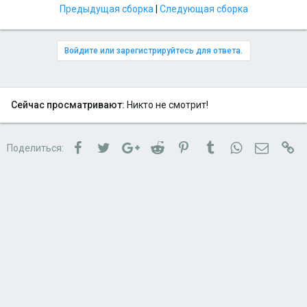
Предыдущая сборка
|
Следующая сборка
Войдите или зарегистрируйтесь для ответа.
Сейчас просматривают:
Никто не смотрит!
Facebook
Twitter
Google+
Reddit
Pinterest
Tumblr
WhatsApp
Электро
Сс
Поделиться: