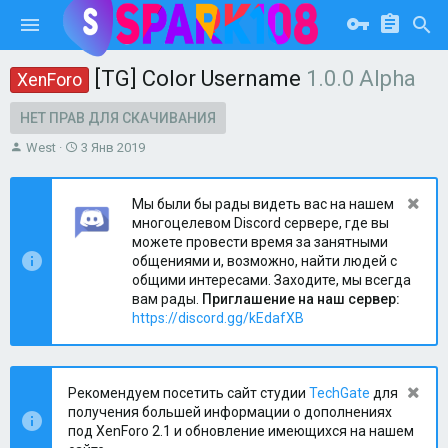
[TG] Color Username
1.0.0 Alpha
XenForo
НЕТ ПРАВ ДЛЯ СКАЧИВАНИЯ
А
Д
West
3 Янв 2019
в
а
т
т
о
а
Мы были бы рады видеть вас на нашем
р
н
многоцелевом Discord сервере, где вы
т
а
можете провести время за занятными
е
ч
общениями и, возможно, найти людей с
м
а
общими интересами. Заходите, мы всегда
ы
л
вам рады.
Приглашение на наш сервер:
а
https://discord.gg/kEdafXB
Рекомендуем посетить сайт студии
TechGate
для
получения большей информации о дополнениях
под XenForo 2.1 и обновление имеющихся на нашем