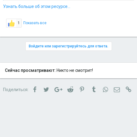
Узнать больше об этом ресурсе...
1
Показать все
Войдите или зарегистрируйтесь для ответа.
Сейчас просматривают:
Никто не смотрит!
Facebook
Twitter
Google+
Reddit
Pinterest
Tumblr
WhatsApp
Электро
Сс
Поделиться: