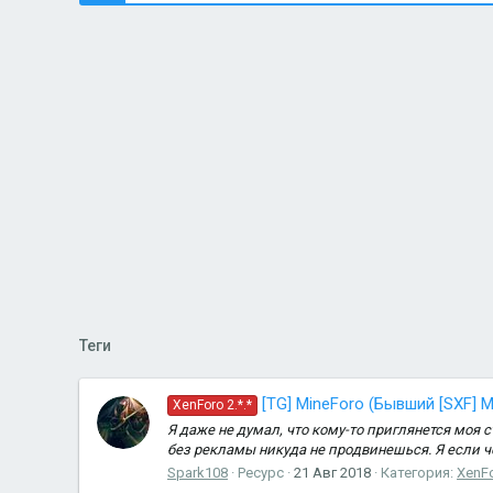
Теги
[TG] MineForo (Бывший [SXF] Mi
XenForo 2.*.*
Я даже не думал, что кому-то приглянется моя с
без рекламы никуда не продвинешься. Я если че
Spark108
Ресурс
21 Авг 2018
Категория:
XenF