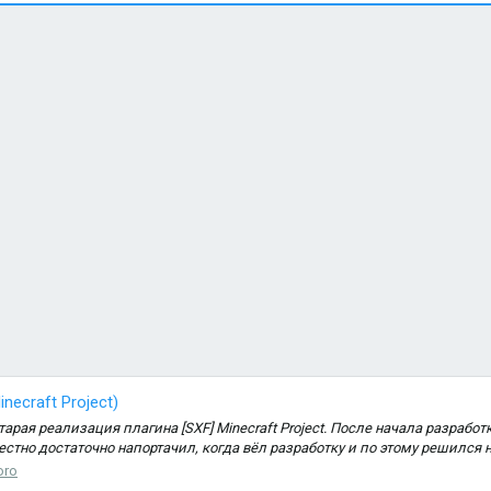
necraft Project)
тарая реализация плагина [SXF] Minecraft Project. После начала разработ
стно достаточно напортачил, когда вёл разработку и по этому решился на
oro