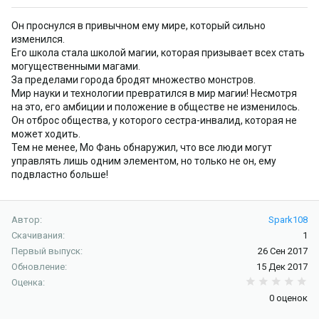
Он проснулся в привычном ему мире, который сильно
изменился.
Его школа стала школой магии, которая призывает всех стать
могущественными магами.
За пределами города бродят множество монстров.
Мир науки и технологии превратился в мир магии! Несмотря
на это, его амбиции и положение в обществе не изменилось.
Он отброс общества, у которого сестра-инвалид, которая не
может ходить.
Тем не менее, Мо Фань обнаружил, что все люди могут
управлять лишь одним элементом, но только не он, ему
подвластно больше!
Автор
Spark108
Скачивания
1
Первый выпуск
26 Сен 2017
Обновление
15 Дек 2017
0.
Оценка
0 оценок