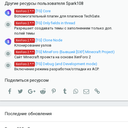
Другие ресурсы пользователя Spark108
[TG] Core
XenForo 2.*.*
Вспомогательный плагин для плагинов TechGate.
[TG] Only fields in thread
XenForo 2.*.*
Иконка ресурса
Разрешает создавать темы с заполнением только доп.
полей темы
[TG] Clone Node
XenForo 2.*.*
Клонирование узлов
[TG] MineForo (Бывший [SXF] Minecraft Project)
XenForo 2.*.*
Иконка ресурса
Сайт Minecraft проекта на основе XenForo 2
[TG] Debug (and Development mode)
XenForo 2.*.*
Иконка ресурса
Включение режима разработки/отладки из ACP.
Поделиться ресурсом
Facebook
Twitter
Google+
Reddit
Pinterest
Tumblr
WhatsApp
Электронная почта
Ссылка
Последние обновления