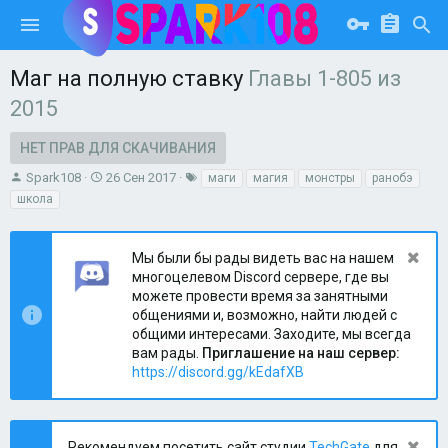
Маг на полную ставку
Главы 1-805 из
2015
НЕТ ПРАВ ДЛЯ СКАЧИВАНИЯ
А
Д
Т
Spark108
26 Сен 2017
маги
магия
монстры
ранобэ
в
а
е
школа
т
т
г
о
а
и
р
с
Мы были бы рады видеть вас на нашем
о
многоцелевом Discord сервере, где вы
з
можете провести время за занятными
д
общениями и, возможно, найти людей с
а
общими интересами. Заходите, мы всегда
н
вам рады.
Приглашение на наш сервер:
и
https://discord.gg/kEdafXB
я
Рекомендуем посетить сайт студии
TechGate
для