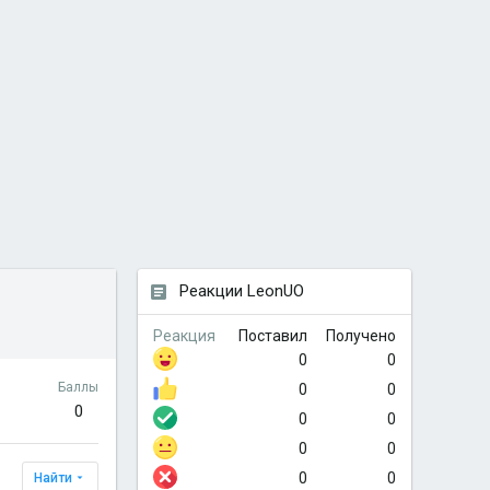
Реакции LeonUO
Реакция
Поставил
Получено
0
0
Баллы
0
0
0
0
0
0
0
0
0
Найти