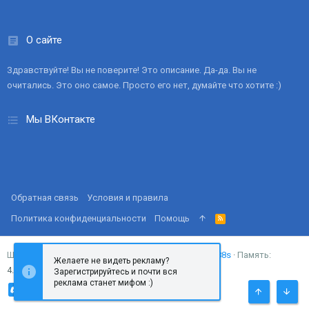
О сайте
Здравствуйте! Вы не поверите! Это описание. Да-да. Вы не
очитались. Это оно самое. Просто его нет, думайте что хотите :)
Мы ВКонтакте
Обратная связь
Условия и правила
Политика конфиденциальности
Помощь
R
S
S
Запросов
18
Время
0.0288s
Память
Ширина
Желаете не видеть рекламу?
4.37MB
Зарегистрируйтесь и почти вся
реклама станет мифом :)
СВЕРХУ
СНИЗ